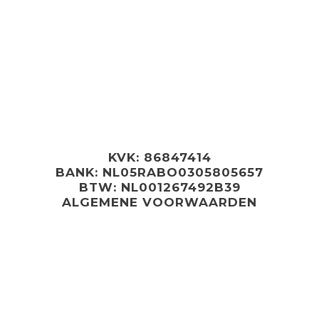
KVK: 86847414
BANK: NL05RABO0305805657
BTW: NL001267492B39
ALGEMENE VOORWAARDEN