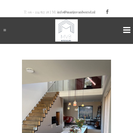
T: 06 - 224 827 28 | M:
info@marijnvanboxtel.nl